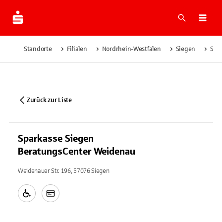
Suche
Navi
Standorte
Filialen
Nordrhein-Westfalen
Siegen
Spa
Zurück zur Liste
Sparkasse Siegen
BeratungsCenter Weidenau
Weidenauer Str. 196, 57076 Siegen