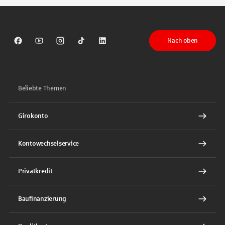
Nach oben
Sparkasse auf Facebook
Sparkasse auf Youtube
Sparkasse auf Instagram
Sparkasse auf TikTok
Sparkasse auf LinkedIn
Beliebte Themen
Girokonto
Kontowechselservice
Privatkredit
Baufinanzierung