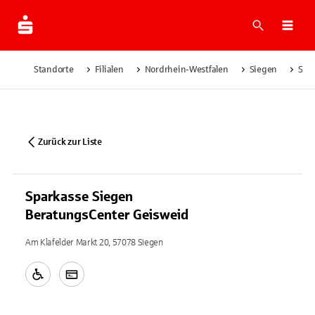
Suche
Navi
Standorte
Filialen
Nordrhein-Westfalen
Siegen
Spa
Zurück zur Liste
Sparkasse Siegen
BeratungsCenter Geisweid
Am Klafelder Markt 20, 57078 Siegen