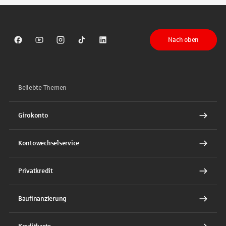
Nach oben
Sparkasse auf Facebook
Sparkasse auf Youtube
Sparkasse auf Instagram
Sparkasse auf TikTok
Sparkasse auf LinkedIn
Beliebte Themen
Girokonto
Kontowechselservice
Privatkredit
Baufinanzierung