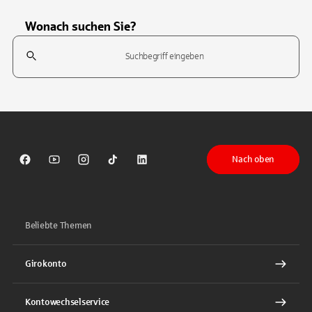
Wonach suchen Sie?
Suchfeld
Tippen Sie, um nach Themen zu suchen. Verwenden Sie die Pfeil-T
Nach oben
Sparkasse auf Facebook
Sparkasse auf Youtube
Sparkasse auf Instagram
Sparkasse auf TikTok
Sparkasse auf LinkedIn
Beliebte Themen
Girokonto
Kontowechselservice