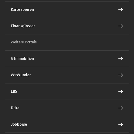
Karte sperren
Finanzglossar
Weitere Portale
S-Immobilien
WirWunder
LBS
Deka
Jobbörse