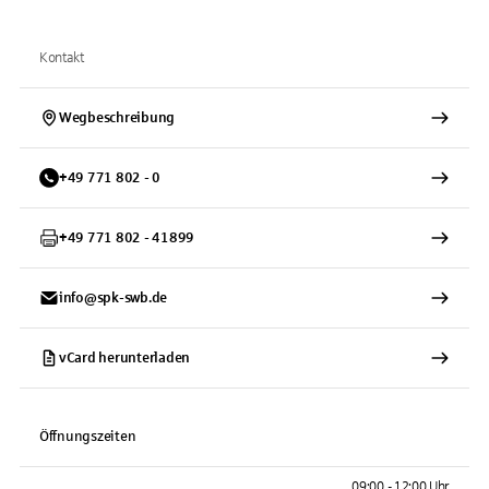
Kontakt
Wegbeschreibung
+
49
771
802 - 0
+
49
771
802 - 41899
info@spk-swb.de
vCard herunterladen
Öffnungszeiten
09:00 - 12:00 Uhr