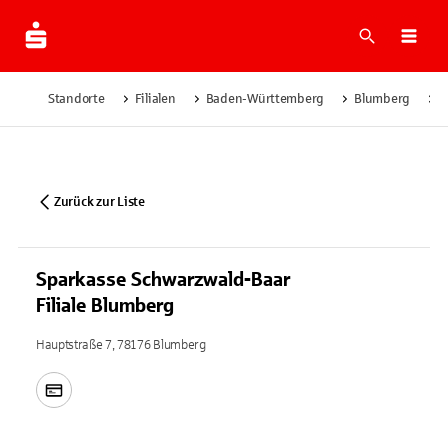
Suche
Navi
Standorte
Filialen
Baden-Württemberg
Blumberg
S
Zurück zur Liste
Sparkasse Schwarzwald-Baar
Filiale Blumberg
Hauptstraße 7, 78176 Blumberg