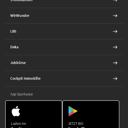
WirWunder
LBS
Deka
Jobbörse
Cockpit Immobilie
App Sparkasse
Laden im
JETZT BEI