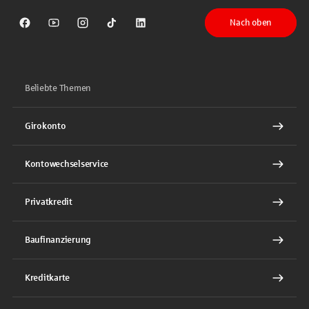
Nach oben
Sparkasse auf Facebook
Sparkasse auf Youtube
Sparkasse auf Instagram
Sparkasse auf TikTok
Sparkasse auf LinkedIn
Beliebte Themen
Girokonto
Kontowechselservice
Privatkredit
Baufinanzierung
Kreditkarte