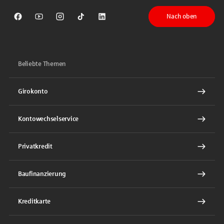
Nach oben
Sparkasse auf Facebook
Sparkasse auf Youtube
Sparkasse auf Instagram
Sparkasse auf TikTok
Sparkasse auf LinkedIn
Beliebte Themen
Girokonto
Kontowechselservice
Privatkredit
Baufinanzierung
Kreditkarte