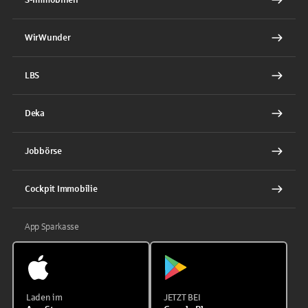
WirWunder
LBS
Deka
Jobbörse
Cockpit Immobilie
App Sparkasse
Laden im
JETZT BEI