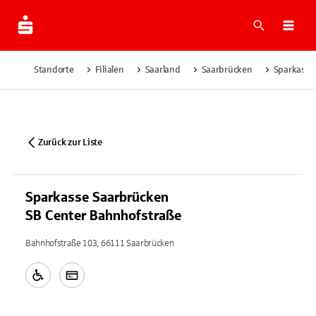
Suche
Navi
Standorte
Filialen
Saarland
Saarbrücken
Sparkasse
Zurück zur Liste
Sparkasse Saarbrücken
SB Center Bahnhofstraße
Bahnhofstraße 103, 66111 Saarbrücken