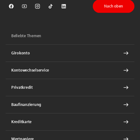
Nach oben
Sparkasse auf Facebook
Sparkasse auf Youtube
Sparkasse auf Instagram
Sparkasse auf TikTok
Sparkasse auf LinkedIn
Beliebte Themen
Girokonto
Kontowechselservice
Privatkredit
Baufinanzierung
Kreditkarte
Wertpapiere