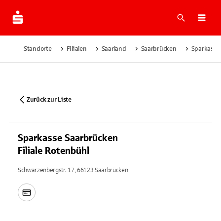
Suche
Navi
Standorte
Filialen
Saarland
Saarbrücken
Sparkasse 
Zurück zur Liste
Sparkasse Saarbrücken
Filiale Rotenbühl
Schwarzenbergstr. 17, 66123 Saarbrücken