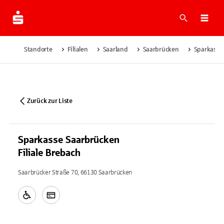
Suche
Navi
Standorte
Filialen
Saarland
Saarbrücken
Sparkasse 
Zurück zur Liste
Sparkasse Saarbrücken
Filiale Brebach
Saarbrücker Straße 70, 66130 Saarbrücken