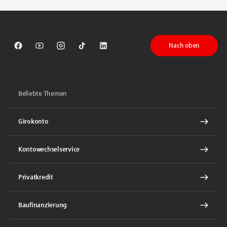
Nach oben
Sparkasse auf Facebook
Sparkasse auf Youtube
Sparkasse auf Instagram
Sparkasse auf TikTok
Sparkasse auf LinkedIn
Beliebte Themen
Girokonto
Kontowechselservice
Privatkredit
Baufinanzierung