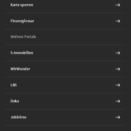
Karte sperren
Finanzglossar
Weitere Portale
S-Immobilien
WirWunder
LBS
Deka
Jobbörse