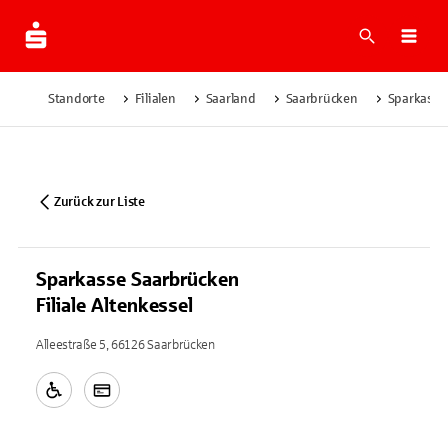
Suche
Navi
Standorte
Filialen
Saarland
Saarbrücken
Sparkasse 
Zurück zur Liste
Sparkasse Saarbrücken
Filiale Altenkessel
Alleestraße 5, 66126 Saarbrücken