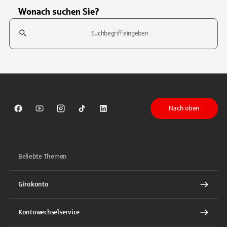
Wonach suchen Sie?
Suchfeld
Tippen Sie, um nach Themen zu suchen. Verwenden Sie die Pfeil-T
Nach oben
Sparkasse auf Facebook
Sparkasse auf Youtube
Sparkasse auf Instagram
Sparkasse auf TikTok
Sparkasse auf LinkedIn
Beliebte Themen
Girokonto
Kontowechselservice