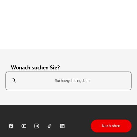
Wonach suchen Sie?
Suchfeld
Tippen Sie, um nach Themen zu suchen. Verwenden Sie die Pfeil-T
Nach oben
Sparkasse auf Facebook
Sparkasse auf Youtube
Sparkasse auf Instagram
Sparkasse auf TikTok
Sparkasse auf LinkedIn