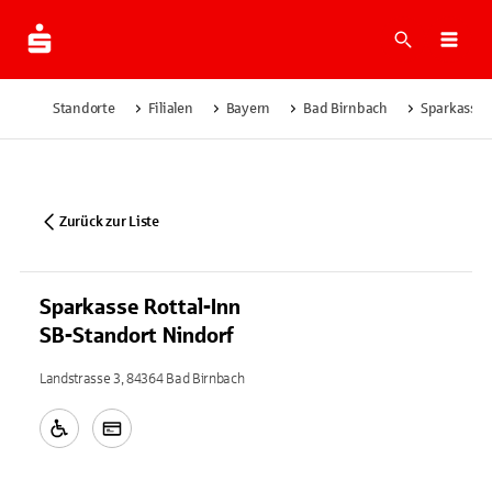
Suche
Navi
Standorte
Filialen
Bayern
Bad Birnbach
Sparkasse R
Zurück zur Liste
Sparkasse Rottal-Inn
SB-Standort Nindorf
Landstrasse 3, 84364 Bad Birnbach