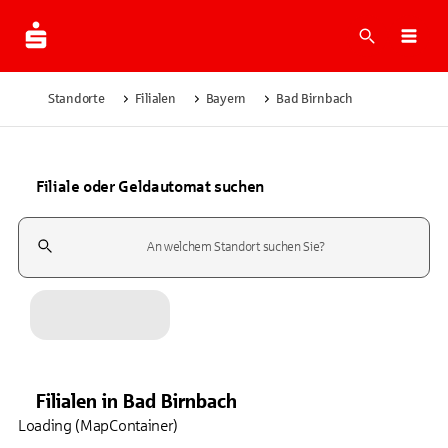
Suche
Navi
Standorte
Filialen
Bayern
Bad Birnbach
Filiale oder Geldautomat suchen
Suchfeld
Filialen
in
Bad Birnbach
Loading (MapContainer)