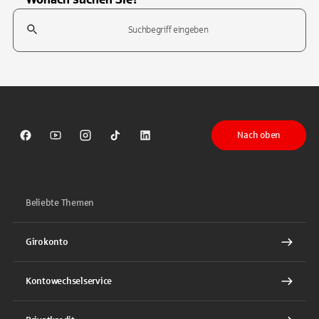
Suchfeld
Tippen Sie, um nach Themen zu suchen. Verwenden Sie die Pfeil-T
Nach oben
Sparkasse auf Facebook
Sparkasse auf Youtube
Sparkasse auf Instagram
Sparkasse auf TikTok
Sparkasse auf LinkedIn
Beliebte Themen
Girokonto
Kontowechselservice