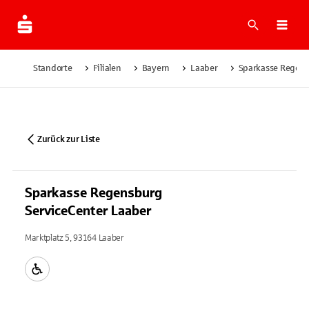
Suche
Navi
Standorte
Filialen
Bayern
Laaber
Sparkasse Regens
Zurück zur Liste
Sparkasse Regensburg
ServiceCenter Laaber
Marktplatz 5, 93164 Laaber