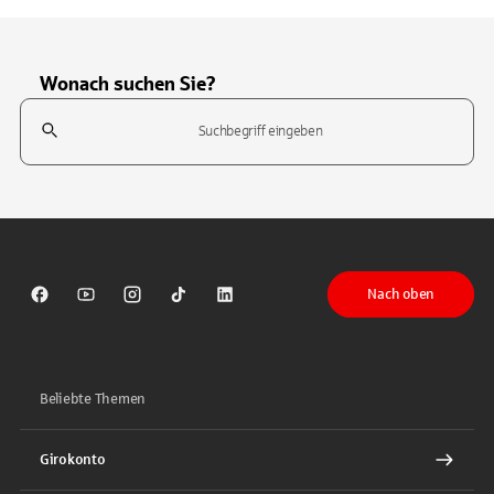
Wonach suchen Sie?
Suchfeld
Tippen Sie, um nach Themen zu suchen. Verwenden Sie die Pfeil-T
Nach oben
Sparkasse auf Facebook
Sparkasse auf Youtube
Sparkasse auf Instagram
Sparkasse auf TikTok
Sparkasse auf LinkedIn
Beliebte Themen
Girokonto