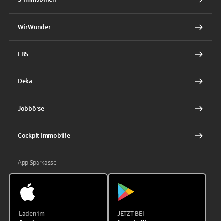
WirWunder
LBS
Deka
Jobbörse
Cockpit Immobilie
App Sparkasse
Laden im
JETZT BEI