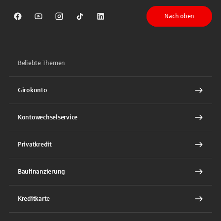
Nach oben
Sparkasse auf Facebook
Sparkasse auf Youtube
Sparkasse auf Instagram
Sparkasse auf TikTok
Sparkasse auf LinkedIn
Beliebte Themen
Girokonto
Kontowechselservice
Privatkredit
Baufinanzierung
Kreditkarte