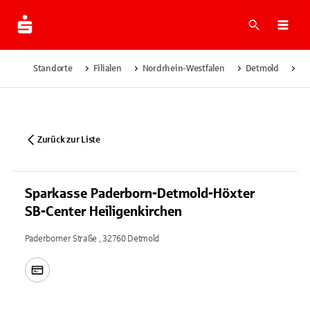
Suche
Navi
Standorte
Filialen
Nordrhein-Westfalen
Detmold
Sp
Zurück zur Liste
Sparkasse Paderborn-Detmold-Höxter
SB-Center Heiligenkirchen
Paderborner Straße , 32760 Detmold