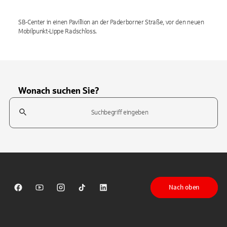
SB-Center in einen Pavillion an der Paderborner Straße, vor den neuen
Mobilpunkt-Lippe Radschloss.
Wonach suchen Sie?
Suchfeld
Tippen Sie, um nach Themen zu suchen. Verwenden Sie die Pfeil-T
Nach oben
Sparkasse auf Facebook
Sparkasse auf Youtube
Sparkasse auf Instagram
Sparkasse auf TikTok
Sparkasse auf LinkedIn