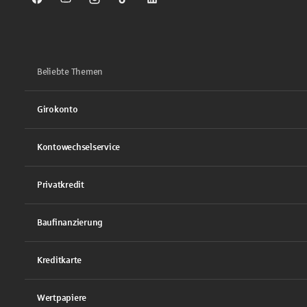
Sparkasse auf Facebook
Sparkasse auf Youtube
Sparkasse auf Instagram
Sparkasse auf TikTok
Sparkasse auf LinkedIn
Beliebte Themen
Girokonto
Kontowechselservice
Privatkredit
Baufinanzierung
Kreditkarte
Wertpapiere