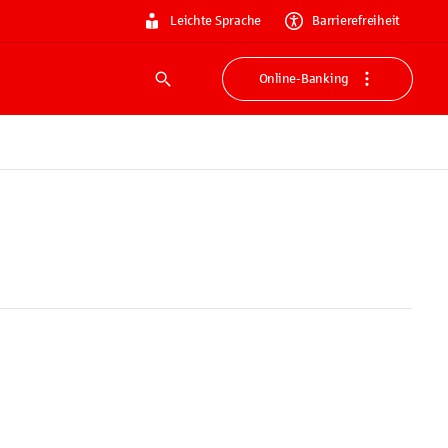
Leichte Sprache
Barrierefreiheit
Online-Banking
Suche