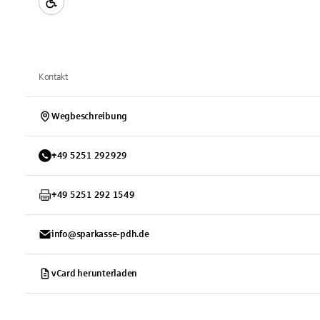
Kontakt
Wegbeschreibung
+
49
5251
292929
+
49
5251
292 1549
info@sparkasse-pdh.de
vCard herunterladen