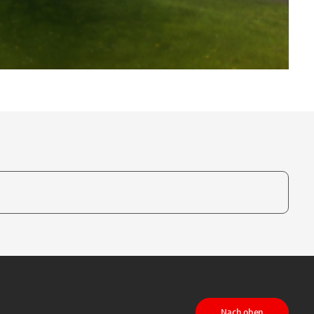
te, um auszuwählen
Nach oben