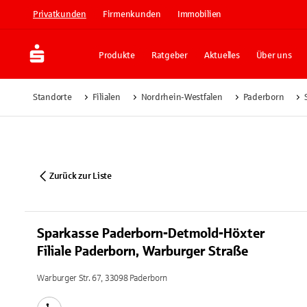
Privatkunden
Firmenkunden
Immobilien
Produkte
Ratgeber
Aktuelles
Über uns
Standorte
Filialen
Nordrhein-Westfalen
Paderborn
Zurück zur Liste
Sparkasse Paderborn-Detmold-Höxter
Filiale Paderborn, Warburger Straße
Warburger Str. 67, 33098 Paderborn