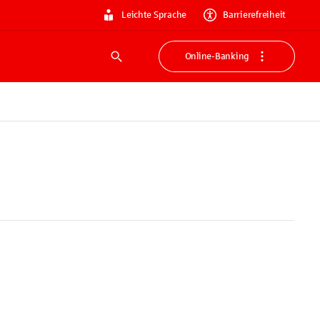
Leichte Sprache
Barrierefreiheit
Online-Banking
Suche