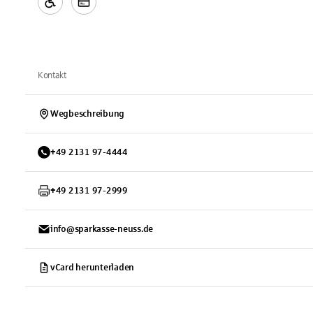
Kontakt
Wegbeschreibung
+
49
2131
97-4444
+
49
2131
97-2999
info@sparkasse-neuss.de
vCard herunterladen