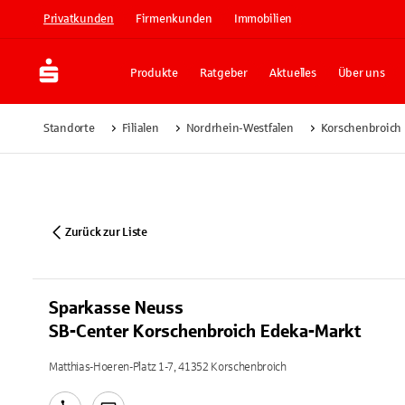
Privatkunden
Firmenkunden
Immobilien
Produkte
Ratgeber
Aktuelles
Über uns
Standorte
Filialen
Nordrhein-Westfalen
Korschenbroich
Zurück zur Liste
Sparkasse Neuss
SB-Center Korschenbroich Edeka-Markt
Matthias-Hoeren-Platz 1-7, 41352 Korschenbroich