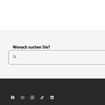
Wonach suchen Sie?
Suchfeld
Tippen Sie, um nach Themen zu suchen. Verwenden Sie die Pfei
Sparkasse auf Facebook
Sparkasse auf Youtube
Sparkasse auf Instagram
Sparkasse auf TikTok
Sparkasse auf LinkedIn