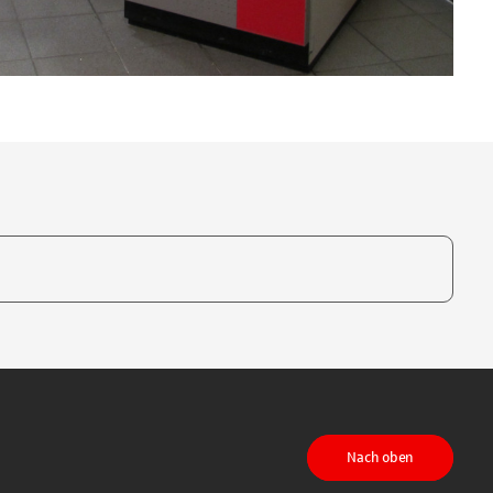
te, um auszuwählen
Nach oben