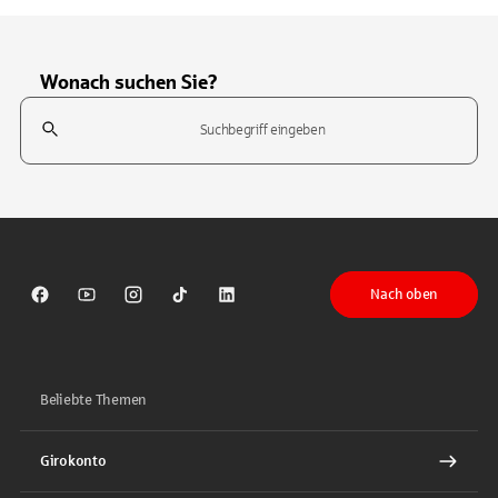
Wonach suchen Sie?
Suchfeld
Tippen Sie, um nach Themen zu suchen. Verwenden Sie die Pfeil-T
Nach oben
Sparkasse auf Facebook
Sparkasse auf Youtube
Sparkasse auf Instagram
Sparkasse auf TikTok
Sparkasse auf LinkedIn
Beliebte Themen
Girokonto