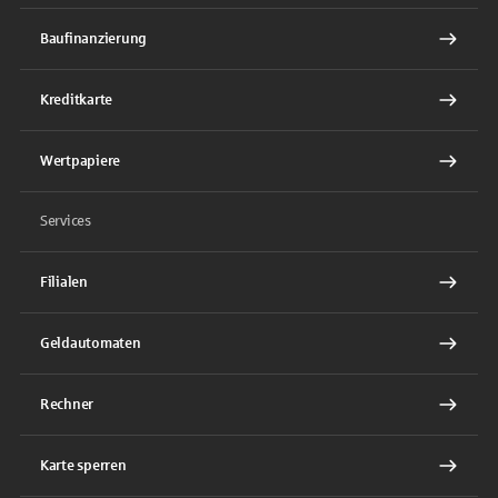
Baufinanzierung
Kreditkarte
Wertpapiere
Services
Filialen
Geldautomaten
Rechner
Karte sperren