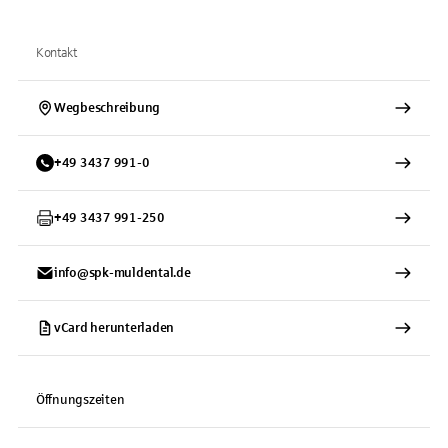
Kontakt
Wegbeschreibung
+
49
3437
991-0
+
49
3437
991-250
info@spk-muldental.de
vCard herunterladen
Öffnungszeiten