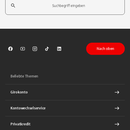
Suchfeld
Tippen Sie, um nach Themen zu suchen. Verwenden Sie die Pfeil-T
Nach oben
Sparkasse auf Facebook
Sparkasse auf Youtube
Sparkasse auf Instagram
Sparkasse auf TikTok
Sparkasse auf LinkedIn
Beliebte Themen
Girokonto
Kontowechselservice
Privatkredit