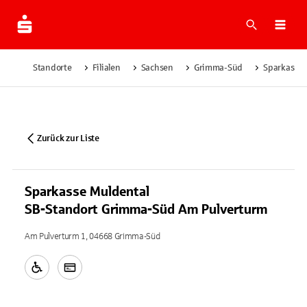
Suche
Navi
Standorte
Filialen
Sachsen
Grimma-Süd
Sparkasse 
Zurück zur Liste
Sparkasse Muldental
SB-Standort Grimma-Süd Am Pulverturm
Am Pulverturm 1, 04668 Grimma-Süd