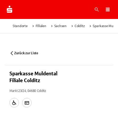
Suche
Navi
Standorte
Filialen
Sachsen
Colditz
Sparkasse Muldent
Zurück zur Liste
Sparkasse Muldental
Filiale Colditz
Markt 23/24, 04680 Colditz