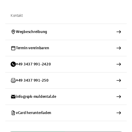
Kontakt
Wegbeschreibung
Termin vereinbaren
+
49
3437
991-2420
+
49
3437
991-250
info@spk-muldental.de
vCard herunterladen