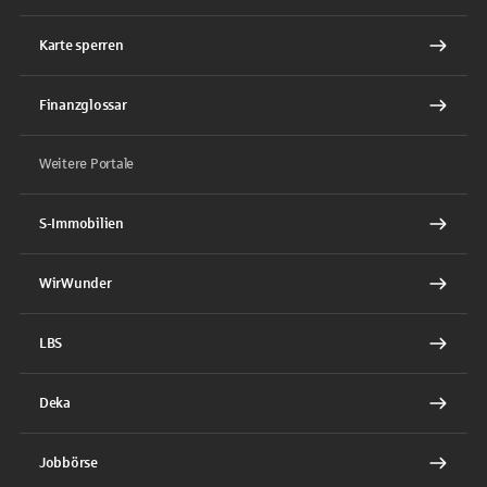
Karte sperren
Finanzglossar
Weitere Portale
S-Immobilien
WirWunder
LBS
Deka
Jobbörse