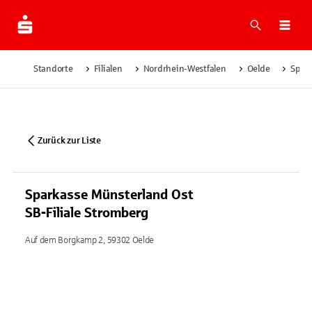
Suche
Navi
Standorte
Filialen
Nordrhein-Westfalen
Oelde
Spark
Zurück zur Liste
Sparkasse Münsterland Ost
SB-Filiale Stromberg
Auf dem Borgkamp 2, 59302 Oelde