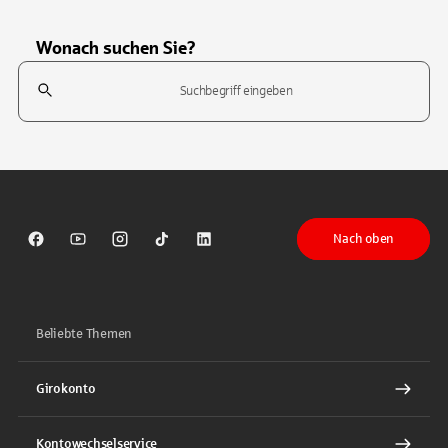
Wonach suchen Sie?
Suchfeld
Tippen Sie, um nach Themen zu suchen. Verwenden Sie die Pfeil-T
Nach oben
Sparkasse auf Facebook
Sparkasse auf Youtube
Sparkasse auf Instagram
Sparkasse auf TikTok
Sparkasse auf LinkedIn
Beliebte Themen
Girokonto
Kontowechselservice