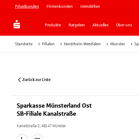
Privatkunden
Firmenkunden
Immobilien
Produkte
Ratgeber
Aktuelles
Über uns
Standorte
Filialen
Nordrhein-Westfalen
Münster
Sp
Zurück zur Liste
Sparkasse Münsterland Ost
SB-Filiale Kanalstraße
Kanalstraße 2, 48147 Münster