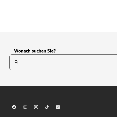
Wonach suchen Sie?
Suchfeld
Tippen Sie, um nach Themen zu suchen. Verwenden Sie die Pfei
Sparkasse auf Facebook
Sparkasse auf Youtube
Sparkasse auf Instagram
Sparkasse auf TikTok
Sparkasse auf LinkedIn