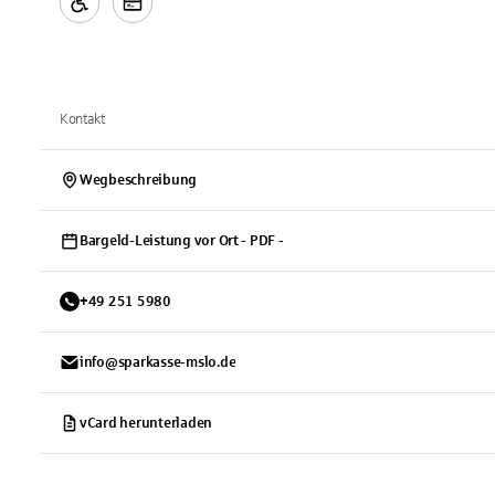
Kontakt
Wegbeschreibung
Bargeld-Leistung vor Ort - PDF -
+
49
251
5980
info@sparkasse-mslo.de
vCard herunterladen