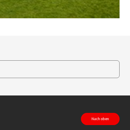
te, um auszuwählen
Nach oben