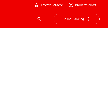
Leichte Sprache
Barrierefreiheit
Online-Banking
Suche