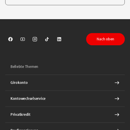
Tippen Sie, um nach Themen zu suchen. Verwenden Sie die Pfeil-T
Nach oben
Sparkasse auf Facebook
Sparkasse auf Youtube
Sparkasse auf Instagram
Sparkasse auf TikTok
Sparkasse auf LinkedIn
Beliebte Themen
Girokonto
Kontowechselservice
Privatkredit