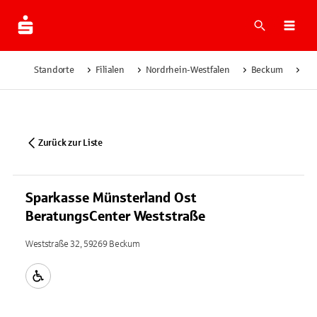
Suche
Navi
Standorte
Filialen
Nordrhein-Westfalen
Beckum
Sp
Zurück zur Liste
Sparkasse Münsterland Ost
BeratungsCenter Weststraße
Weststraße 32, 59269 Beckum