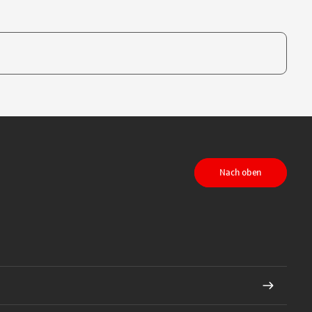
te, um auszuwählen
Nach oben