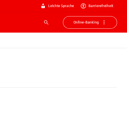
Leichte Sprache
Barrierefreiheit
Online-Banking
Suche