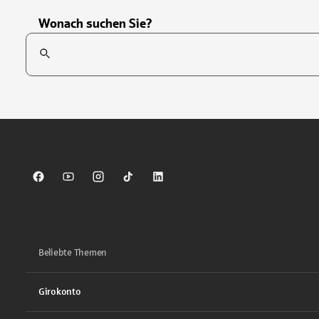
Wonach suchen Sie?
Suchfeld
Tippen Sie, um nach Themen zu suchen. Verwenden Sie die Pfei
Sparkasse auf Facebook
Sparkasse auf Youtube
Sparkasse auf Instagram
Sparkasse auf TikTok
Sparkasse auf LinkedIn
Beliebte Themen
Girokonto