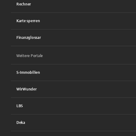
Rechner
Karte sperren
Finanzglossar
Weitere Portale
S-Immobilien
WirWunder
LBS
Deka