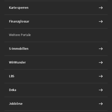
Karte sperren
Finanzglossar
Weitere Portale
S-Immobilien
WirWunder
LBS
Deka
Jobbörse