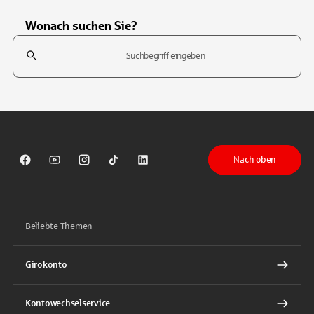
Wonach suchen Sie?
Suchfeld
Tippen Sie, um nach Themen zu suchen. Verwenden Sie die Pfeil-T
Nach oben
Sparkasse auf Facebook
Sparkasse auf Youtube
Sparkasse auf Instagram
Sparkasse auf TikTok
Sparkasse auf LinkedIn
Beliebte Themen
Girokonto
Kontowechselservice