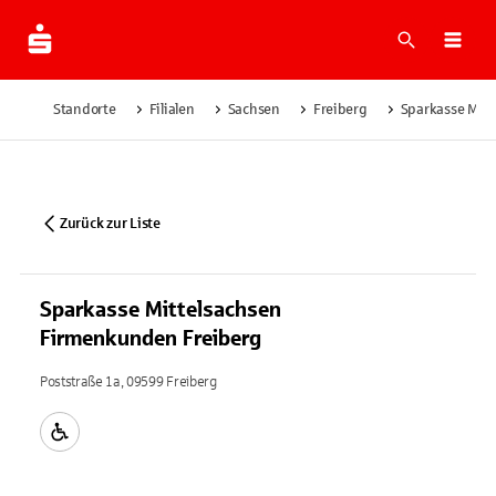
Suche
Navi
Standorte
Filialen
Sachsen
Freiberg
Sparkasse Mit
Zurück zur Liste
Sparkasse Mittelsachsen
Firmenkunden Freiberg
Poststraße 1a, 09599 Freiberg