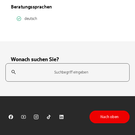
Beratungssprachen
deutsch
Wonach suchen Sie?
Suchfeld
Tippen Sie, um nach Themen zu suchen. Verwenden Sie die Pfeil-T
Nach oben
Sparkasse auf Facebook
Sparkasse auf Youtube
Sparkasse auf Instagram
Sparkasse auf TikTok
Sparkasse auf LinkedIn