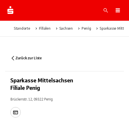
Suche
Navi
Standorte
Filialen
Sachsen
Penig
Sparkasse Mittels
Zurück zur Liste
Sparkasse Mittelsachsen
Filiale Penig
Brückenstr. 12, 09322 Penig