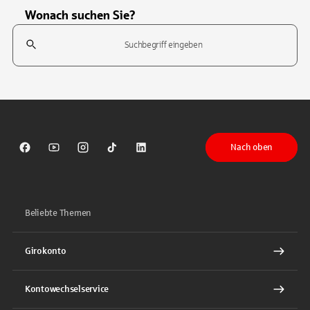
Wonach suchen Sie?
Suchfeld
Tippen Sie, um nach Themen zu suchen. Verwenden Sie die Pfeil-T
Nach oben
Sparkasse auf Facebook
Sparkasse auf Youtube
Sparkasse auf Instagram
Sparkasse auf TikTok
Sparkasse auf LinkedIn
Beliebte Themen
Girokonto
Kontowechselservice