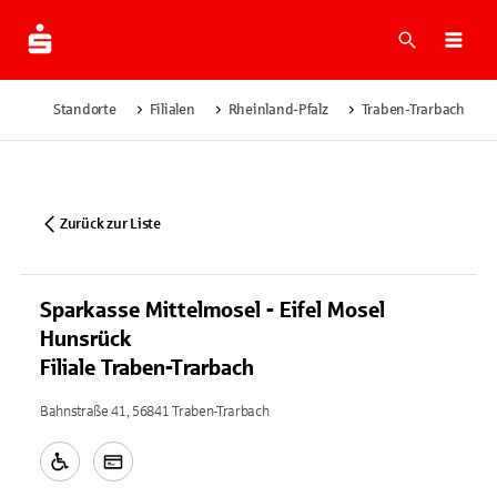
Suche
Navi
Standorte
Filialen
Rheinland-Pfalz
Traben-Trarbach
Zurück zur Liste
Sparkasse Mittelmosel - Eifel Mosel
Hunsrück
Filiale Traben-Trarbach
Bahnstraße 41, 56841 Traben-Trarbach