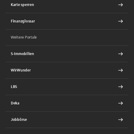
Karte sperren
Finanzglossar
Weitere Portale
S-Immobilien
WirWunder
LBS
Deka
Jobbörse