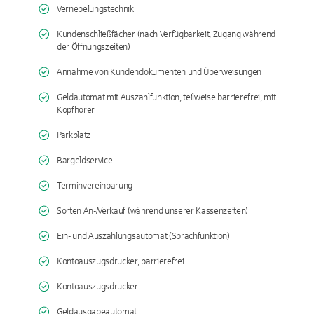
Vernebelungstechnik
Kundenschließfächer (nach Verfügbarkeit, Zugang während
der Öffnungszeiten)
Annahme von Kundendokumenten und Überweisungen
Geldautomat mit Auszahlfunktion, teilweise barrierefrei, mit
Kopfhörer
Parkplatz
Bargeldservice
Terminvereinbarung
Sorten An-/Verkauf (während unserer Kassenzeiten)
Ein- und Auszahlungsautomat (Sprachfunktion)
Kontoauszugsdrucker, barrierefrei
Kontoauszugsdrucker
Geldausgabeautomat