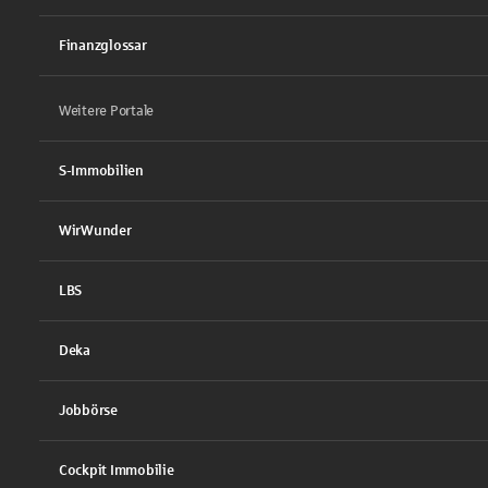
Finanzglossar
Weitere Portale
S-Immobilien
WirWunder
LBS
Deka
Jobbörse
Cockpit Immobilie