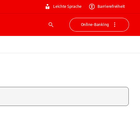
Leichte Sprache
Barrierefreiheit
Online-Banking
Suche