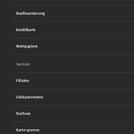
Baufinanzierung
Kreditkarte
Wertpapiere
Services
Filialen
Geldautomaten
Rechner
Karte sperren