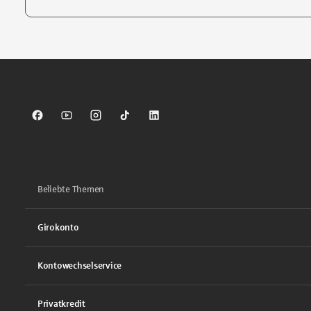
Tippen Sie, um nach Themen zu suchen. Verwenden Sie die Pfei
Sparkasse auf Facebook
Sparkasse auf Youtube
Sparkasse auf Instagram
Sparkasse auf TikTok
Sparkasse auf LinkedIn
Beliebte Themen
Girokonto
Kontowechselservice
Privatkredit