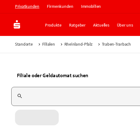
Privatkunden
Firmenkunden
Immobilien
Produkte
Ratgeber
Aktuelles
Über uns
Standorte
Filialen
Rheinland-Pfalz
Traben-Trarbach
Filiale oder Geldautomat suchen
Suchfeld