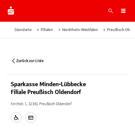
Suche
Navi
Standorte
Filialen
Nordrhein-Westfalen
Preußisch Olden
Zurück zur Liste
Sparkasse Minden-Lübbecke
Filiale Preußisch Oldendorf
Kirchstr. 1, 32361 Preußisch Oldendorf