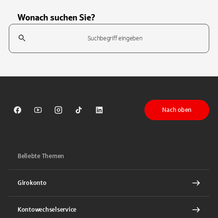
Wonach suchen Sie?
Suchfeld
Tippen Sie, um nach Themen zu suchen. Verwenden Sie die Pfeil-T
Nach oben
Sparkasse auf Facebook
Sparkasse auf Youtube
Sparkasse auf Instagram
Sparkasse auf TikTok
Sparkasse auf LinkedIn
Beliebte Themen
Girokonto
Kontowechselservice