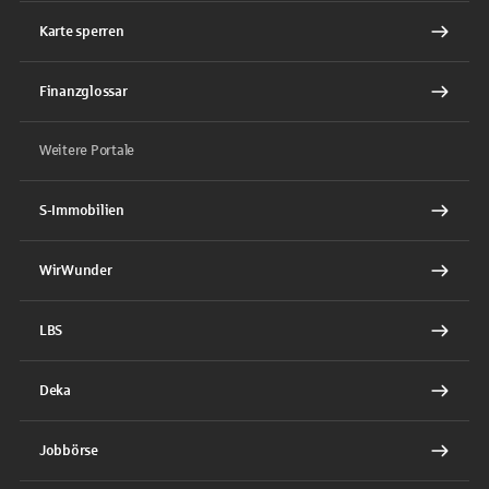
Karte sperren
Finanzglossar
Weitere Portale
S-Immobilien
WirWunder
LBS
Deka
Jobbörse