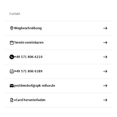
Kontakt
Wegbeschreibung
Termin vereinbaren
+
49
571
806 6210
+
49
571
806 6189
proldendorf@spk-milue.de
vCard herunterladen