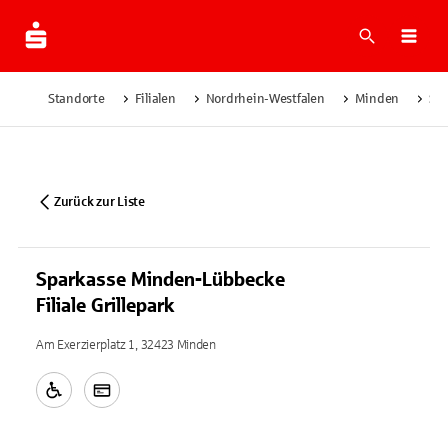
Suche
Navi
Standorte
Filialen
Nordrhein-Westfalen
Minden
Spa
Zurück zur Liste
Sparkasse Minden-Lübbecke
Filiale Grillepark
Am Exerzierplatz 1, 32423 Minden