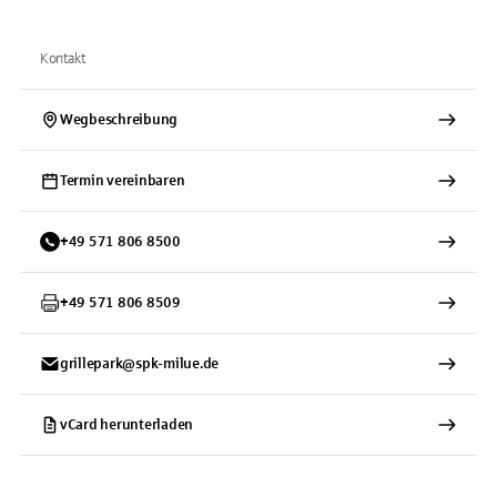
Kontakt
Wegbeschreibung
Termin vereinbaren
+
49
571
806 8500
+
49
571
806 8509
grillepark@spk-milue.de
vCard herunterladen