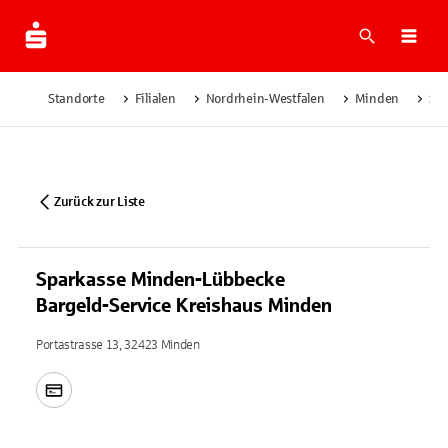
Suche
Navi
Standorte
Filialen
Nordrhein-Westfalen
Minden
Spa
Zurück zur Liste
Sparkasse Minden-Lübbecke
Bargeld-Service Kreishaus Minden
Portastrasse 13, 32423 Minden