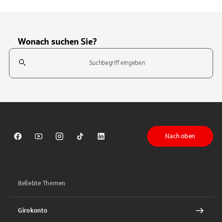
Wonach suchen Sie?
Suchfeld
Tippen Sie, um nach Themen zu suchen. Verwenden Sie die Pfeil-T
Nach oben
Sparkasse auf Facebook
Sparkasse auf Youtube
Sparkasse auf Instagram
Sparkasse auf TikTok
Sparkasse auf LinkedIn
Beliebte Themen
Girokonto