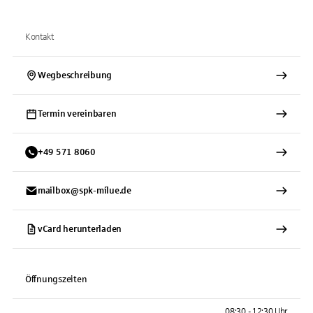
Kontakt
Wegbeschreibung
Termin vereinbaren
+
49
571
8060
mailbox@spk-milue.de
vCard herunterladen
Öffnungszeiten
08:30 - 12:30 Uhr