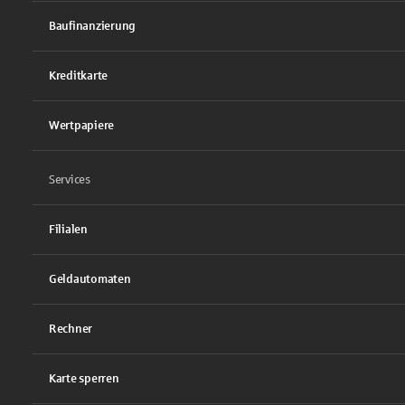
Baufinanzierung
Kreditkarte
Wertpapiere
Services
Filialen
Geldautomaten
Rechner
Karte sperren