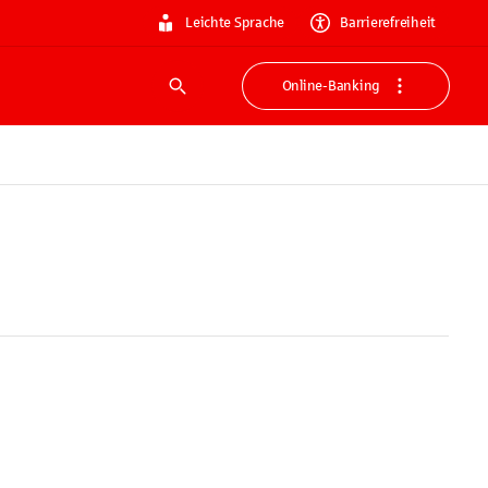
Leichte Sprache
Barrierefreiheit
Online-Banking
Suche