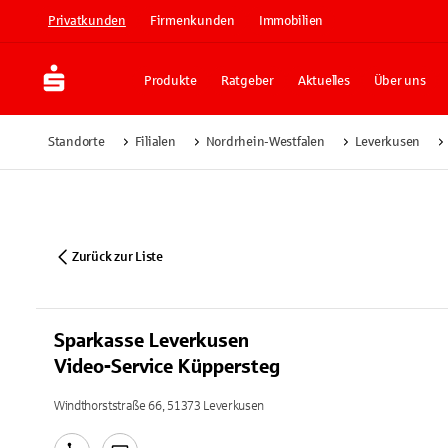
Privatkunden
Firmenkunden
Immobilien
Produkte
Ratgeber
Aktuelles
Über uns
Standorte
Filialen
Nordrhein-Westfalen
Leverkusen
Zurück zur Liste
Sparkasse Leverkusen
Video-Service Küppersteg
Windthorststraße 66, 51373 Leverkusen