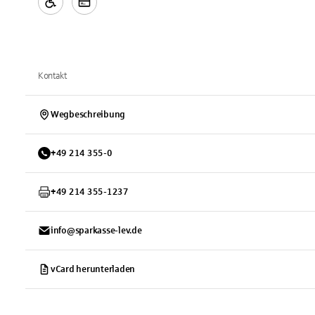
Kontakt
Wegbeschreibung
+
49
214
355-0
+
49
214
355-1237
info@sparkasse-lev.de
vCard herunterladen