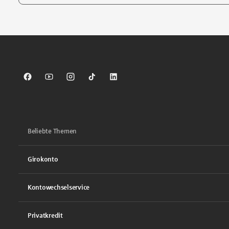
Tippen Sie, um nach Themen zu suchen. Verwenden Sie die Pfei
Sparkasse auf Facebook
Sparkasse auf Youtube
Sparkasse auf Instagram
Sparkasse auf TikTok
Sparkasse auf LinkedIn
Beliebte Themen
Girokonto
Kontowechselservice
Privatkredit