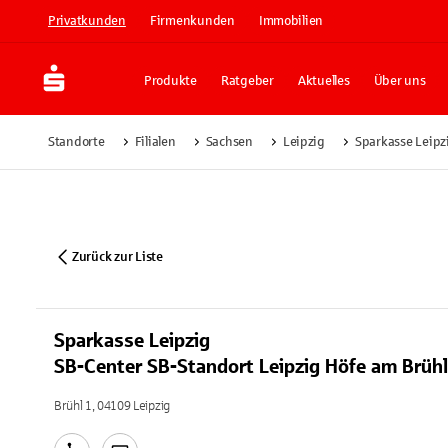
Privatkunden
Firmenkunden
Immobilien
Produkte
Ratgeber
Aktuelles
Über uns
Standorte
Filialen
Sachsen
Leipzig
Sparkasse Leipz
Zurück zur Liste
Sparkasse Leipzig
SB-Center SB-Standort Leipzig Höfe am Brühl
Brühl 1, 04109 Leipzig