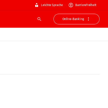
Leichte Sprache
Barrierefreiheit
Online-Banking
Suche