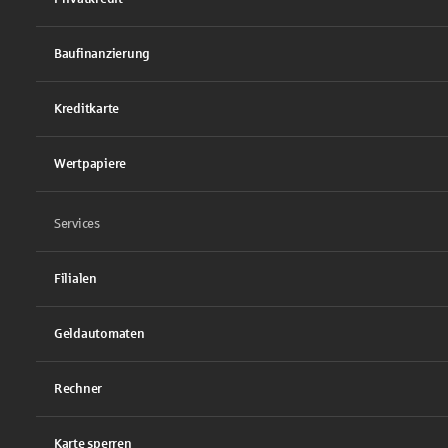
Baufinanzierung
Kreditkarte
Wertpapiere
Services
Filialen
Geldautomaten
Rechner
Karte sperren