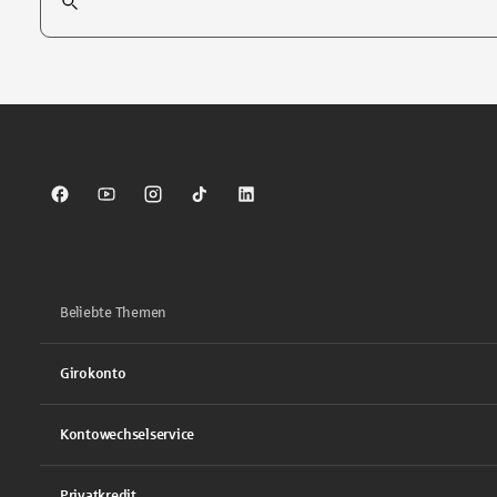
Tippen Sie, um nach Themen zu suchen. Verwenden Sie die Pfei
Sparkasse auf Facebook
Sparkasse auf Youtube
Sparkasse auf Instagram
Sparkasse auf TikTok
Sparkasse auf LinkedIn
Beliebte Themen
Girokonto
Kontowechselservice
Privatkredit