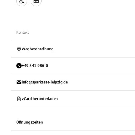
Kontakt
Wegbeschreibung
+
49
341
986-0
info@sparkasse-leipzig.de
vCard herunterladen
Öffnungszeiten