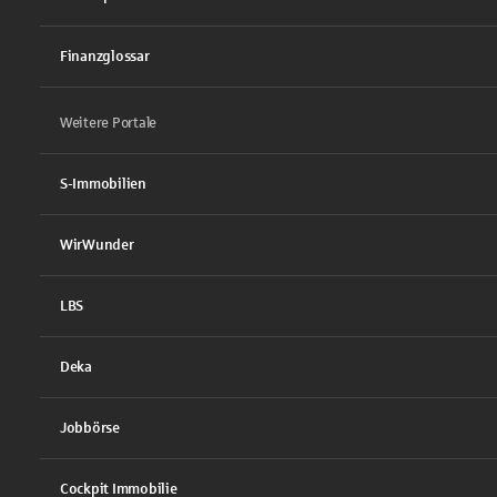
Finanzglossar
Weitere Portale
S-Immobilien
WirWunder
LBS
Deka
Jobbörse
Cockpit Immobilie