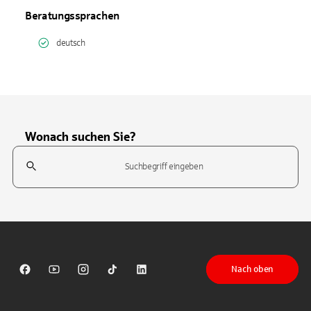
Beratungssprachen
deutsch
Wonach suchen Sie?
Suchfeld
Tippen Sie, um nach Themen zu suchen. Verwenden Sie die Pfeil-T
Nach oben
Sparkasse auf Facebook
Sparkasse auf Youtube
Sparkasse auf Instagram
Sparkasse auf TikTok
Sparkasse auf LinkedIn