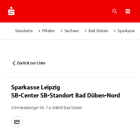
Suche
Navi
Standorte
Filialen
Sachsen
Bad Düben
Sparkasse L
Zurück zur Liste
Sparkasse Leipzig
SB-Center SB-Standort Bad Düben-Nord
Schmiedeberger Str. 7 a, 04849 Bad Düben