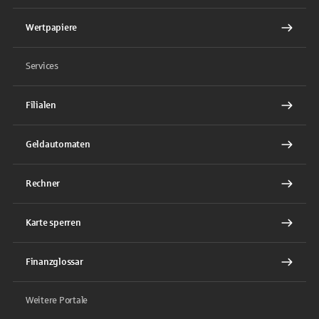
Wertpapiere
Services
Filialen
Geldautomaten
Rechner
Karte sperren
Finanzglossar
Weitere Portale