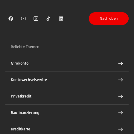
Nach oben
Sparkasse auf Facebook
Sparkasse auf Youtube
Sparkasse auf Instagram
Sparkasse auf TikTok
Sparkasse auf LinkedIn
Beliebte Themen
Girokonto
Kontowechselservice
Privatkredit
Baufinanzierung
Kreditkarte