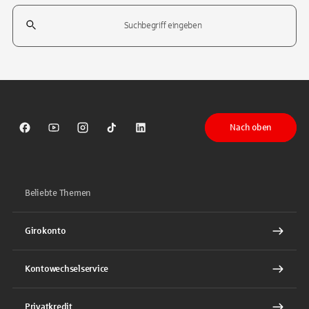
Suchfeld
Tippen Sie, um nach Themen zu suchen. Verwenden Sie die Pfeil-T
Nach oben
Sparkasse auf Facebook
Sparkasse auf Youtube
Sparkasse auf Instagram
Sparkasse auf TikTok
Sparkasse auf LinkedIn
Beliebte Themen
Girokonto
Kontowechselservice
Privatkredit