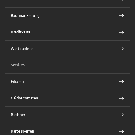
Baufinanzierung
Kreditkarte
Wertpapiere
Services
Filialen
Geldautomaten
Rechner
Karte sperren