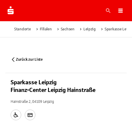
Suche
Navi
Standorte
Filialen
Sachsen
Leipzig
Sparkasse Leipz
Zurück zur Liste
Sparkasse Leipzig
Finanz-Center Leipzig Hainstraße
Hainstraße 2, 04109 Leipzig