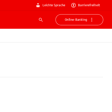
Leichte Sprache
Barrierefreiheit
Online-Banking
Suche