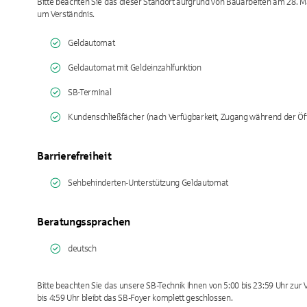
Bitte beachten Sie das dieser Standort aufgrund von Bauarbeiten am 28. Ma
um Verständnis.
Geldautomat
Geldautomat mit Geldeinzahlfunktion
SB-Terminal
Kundenschließfächer (nach Verfügbarkeit, Zugang während der Öf
Barrierefreiheit
Sehbehinderten-Unterstützung Geldautomat
Beratungssprachen
deutsch
Bitte beachten Sie das unsere SB-Technik Ihnen von 5:00 bis 23:59 Uhr zur V
bis 4:59 Uhr bleibt das SB-Foyer komplett geschlossen.