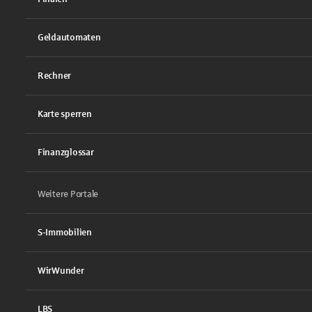
Geldautomaten
Rechner
Karte sperren
Finanzglossar
Weitere Portale
S-Immobilien
WirWunder
LBS