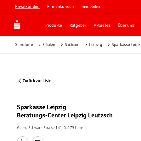
Privatkunden
Firmenkunden
Immobilien
Produkte
Ratgeber
Aktuelles
Über uns
Standorte
Filialen
Sachsen
Leipzig
Sparkasse Leipz
Zurück zur Liste
Sparkasse Leipzig
Beratungs-Center Leipzig Leutzsch
Georg-Schwarz-Straße 141, 04179 Leipzig