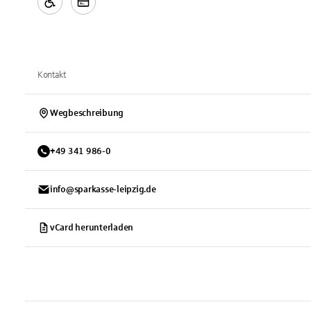
Kontakt
Wegbeschreibung
+
49
341
986-0
info@sparkasse-leipzig.de
vCard herunterladen