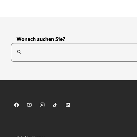
Wonach suchen Sie?
Suchfeld
Tippen Sie, um nach Themen zu suchen. Verwenden Sie die Pfei
Sparkasse auf Facebook
Sparkasse auf Youtube
Sparkasse auf Instagram
Sparkasse auf TikTok
Sparkasse auf LinkedIn