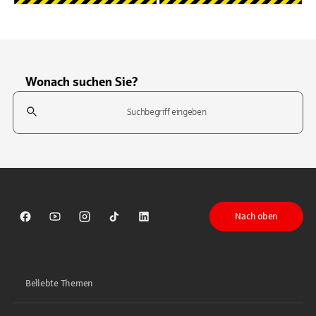
Wonach suchen Sie?
Suchfeld
Tippen Sie, um nach Themen zu suchen. Verwenden Sie die Pfeil-T
Nach oben
Sparkasse auf Facebook
Sparkasse auf Youtube
Sparkasse auf Instagram
Sparkasse auf TikTok
Sparkasse auf LinkedIn
Beliebte Themen