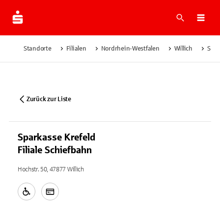
Suche
Navi
Standorte
Filialen
Nordrhein-Westfalen
Willich
Spar
Zurück zur Liste
Sparkasse Krefeld
Filiale Schiefbahn
Hochstr. 50, 47877 Willich