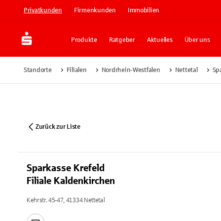
Privatkunden
Firmenkunden
Immobilien
Produkte
Ratgeber
Aktuelles
Über uns
Standorte
Filialen
Nordrhein-Westfalen
Nettetal
Spa
Zurück zur Liste
Sparkasse Krefeld
Filiale Kaldenkirchen
Kehrstr. 45-47, 41334 Nettetal