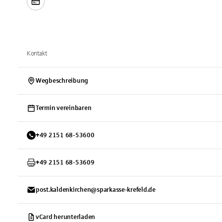
Kontakt
Wegbeschreibung
Termin vereinbaren
+
49
2151
68-53600
+
49
2151
68-53609
post.kaldenkirchen@sparkasse-krefeld.de
vCard herunterladen