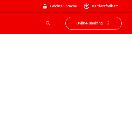
Leichte Sprache
Barrierefreiheit
Online-Banking
Suche