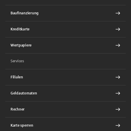
Baufinanzierung
Kreditkarte
Wertpapiere
Services
Filialen
Geldautomaten
Rechner
Karte sperren