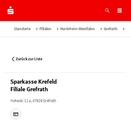
Suche
Navi
Standorte
Filialen
Nordrhein-Westfalen
Grefrath
Sp
Zurück zur Liste
Sparkasse Krefeld
Filiale Grefrath
Hohestr. 11 a, 47929 Grefrath