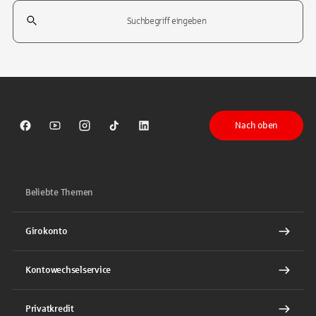
Suchfeld
Tippen Sie, um nach Themen zu suchen. Verwenden Sie die Pfeil-T
Nach oben
Sparkasse auf Facebook
Sparkasse auf Youtube
Sparkasse auf Instagram
Sparkasse auf TikTok
Sparkasse auf LinkedIn
Beliebte Themen
Girokonto
Kontowechselservice
Privatkredit