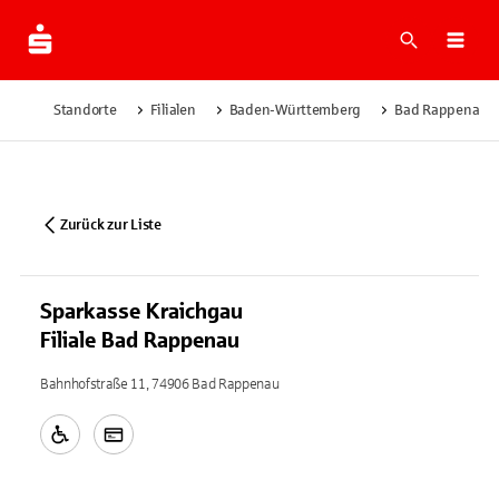
Suche
Navi
Standorte
Filialen
Baden-Württemberg
Bad Rappenau
Zurück zur Liste
Sparkasse Kraichgau
Filiale Bad Rappenau
Bahnhofstraße 11, 74906 Bad Rappenau