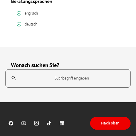
Beratungssprachen
englisch
deutsch
Wonach suchen Sie?
Suchfeld
Tippen Sie, um nach Themen zu suchen. Verwenden Sie die Pfeil-T
Nach oben
Sparkasse auf Facebook
Sparkasse auf Youtube
Sparkasse auf Instagram
Sparkasse auf TikTok
Sparkasse auf LinkedIn