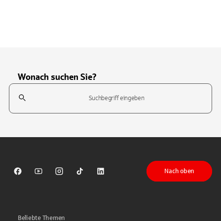
Wonach suchen Sie?
Suchfeld
Tippen Sie, um nach Themen zu suchen. Verwenden Sie die Pfeil-T
Nach oben
Sparkasse auf Facebook
Sparkasse auf Youtube
Sparkasse auf Instagram
Sparkasse auf TikTok
Sparkasse auf LinkedIn
Beliebte Themen