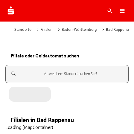
Suche
Navi
Standorte
Filialen
Baden-Württemberg
Bad Rappenau
Filiale oder Geldautomat suchen
Suchfeld
Filialen
in
Bad Rappenau
Loading (MapContainer)