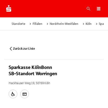
Suche
Navi
Standorte
Filialen
Nordrhein-Westfalen
Köln
Sparka
Zurück zur Liste
Sparkasse KölnBonn
SB-Standort Worringen
Hackhauser Weg 19, 50769 Köln