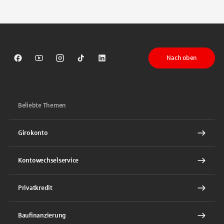
Tippen Sie, um nach Themen zu suchen. Verwenden Sie die Pfeil-T
Nach oben
Sparkasse auf Facebook
Sparkasse auf Youtube
Sparkasse auf Instagram
Sparkasse auf TikTok
Sparkasse auf LinkedIn
Beliebte Themen
Girokonto
Kontowechselservice
Privatkredit
Baufinanzierung