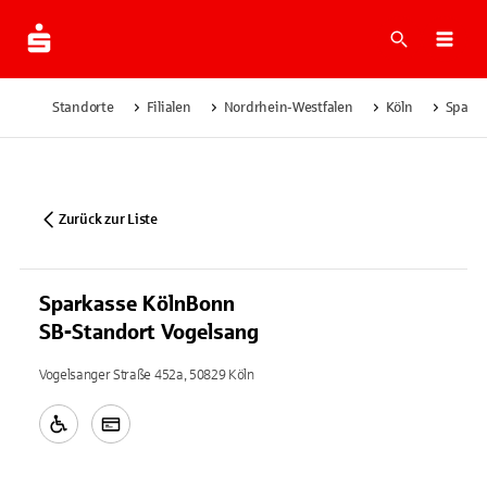
Suche
Navi
Standorte
Filialen
Nordrhein-Westfalen
Köln
Sparka
Zurück zur Liste
Sparkasse KölnBonn
SB-Standort Vogelsang
Vogelsanger Straße 452a, 50829 Köln