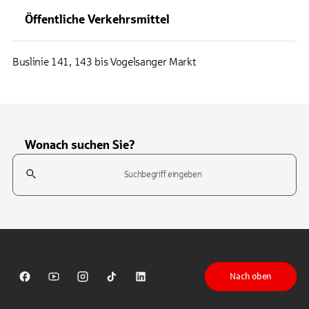
Öffentliche Verkehrsmittel
Buslinie 141, 143 bis Vogelsanger Markt
Wonach suchen Sie?
Suchfeld
Tippen Sie, um nach Themen zu suchen. Verwenden Sie die Pfeil-T
Nach oben
Sparkasse auf Facebook
Sparkasse auf Youtube
Sparkasse auf Instagram
Sparkasse auf TikTok
Sparkasse auf LinkedIn