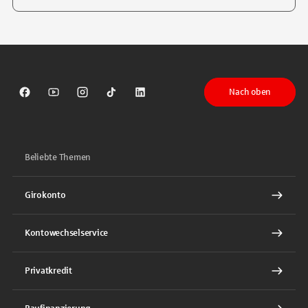
Tippen Sie, um nach Themen zu suchen. Verwenden Sie die Pfeil-T
Nach oben
Sparkasse auf Facebook
Sparkasse auf Youtube
Sparkasse auf Instagram
Sparkasse auf TikTok
Sparkasse auf LinkedIn
Beliebte Themen
Girokonto
Kontowechselservice
Privatkredit