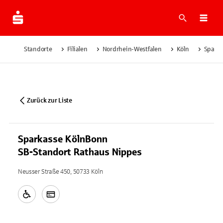
Suche
Navi
Standorte
Filialen
Nordrhein-Westfalen
Köln
Sparka
Zurück zur Liste
Sparkasse KölnBonn
SB-Standort Rathaus Nippes
Neusser Straße 450, 50733 Köln