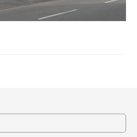
te, um auszuwählen