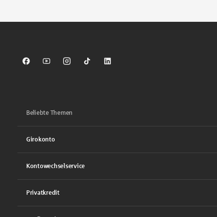
Sparkasse auf Facebook
Sparkasse auf Youtube
Sparkasse auf Instagram
Sparkasse auf TikTok
Sparkasse auf LinkedIn
Beliebte Themen
Girokonto
Kontowechselservice
Privatkredit