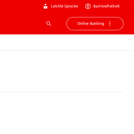
Leichte Sprache
Barrierefreiheit
Online-Banking
Suche