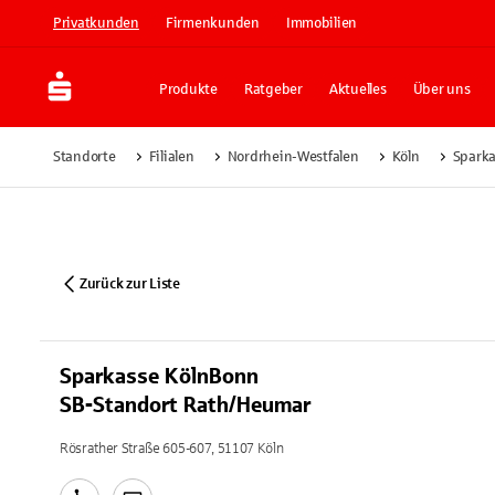
Privatkunden
Firmenkunden
Immobilien
Produkte
Ratgeber
Aktuelles
Über uns
Standorte
Filialen
Nordrhein-Westfalen
Köln
Sparka
Zurück zur Liste
Sparkasse KölnBonn
SB-Standort Rath/Heumar
Rösrather Straße 605-607, 51107 Köln