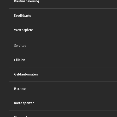
Baufinanzierung
Kreditkarte
Wertpapiere
Services
Filialen
Geldautomaten
Rechner
Karte sperren