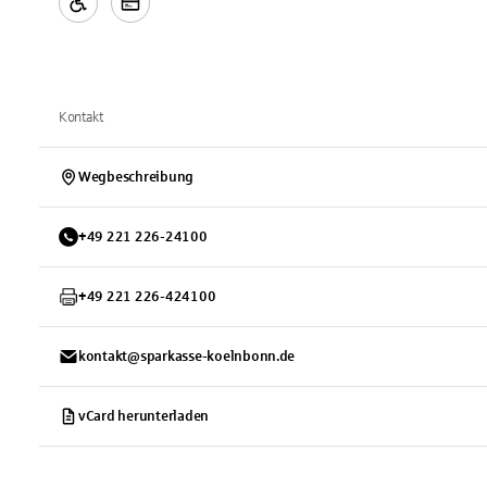
Kontakt
Wegbeschreibung
+
49
221
226-24100
+
49
221
226-424100
kontakt@sparkasse-koelnbonn.de
vCard herunterladen