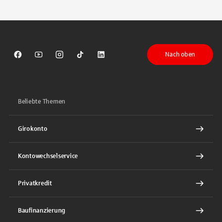
Tippen Sie, um nach Themen zu suchen. Verwenden Sie die Pfeil-T
Nach oben
Sparkasse auf Facebook
Sparkasse auf Youtube
Sparkasse auf Instagram
Sparkasse auf TikTok
Sparkasse auf LinkedIn
Beliebte Themen
Girokonto
Kontowechselservice
Privatkredit
Baufinanzierung