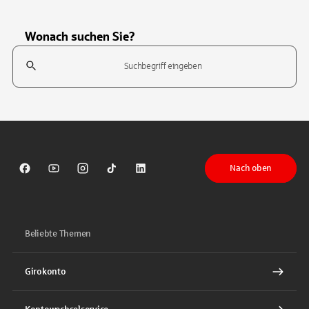
Wonach suchen Sie?
Suchfeld
Tippen Sie, um nach Themen zu suchen. Verwenden Sie die Pfeil-T
Nach oben
Sparkasse auf Facebook
Sparkasse auf Youtube
Sparkasse auf Instagram
Sparkasse auf TikTok
Sparkasse auf LinkedIn
Beliebte Themen
Girokonto