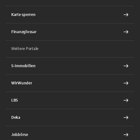
Karte sperren
Finanzglossar
Weitere Portale
S-Immobilien
WirWunder
LBS
Deka
Jobbörse