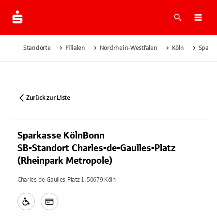
Suche
Navi
Standorte
Filialen
Nordrhein-Westfalen
Köln
Sparka
Zurück zur Liste
Sparkasse KölnBonn
SB-Standort Charles-de-Gaulles-Platz
(Rheinpark Metropole)
Charles-de-Gaulles-Platz 1, 50679 Köln