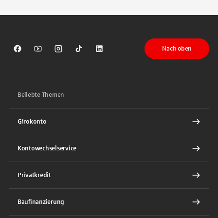
Nach oben
Sparkasse auf Facebook
Sparkasse auf Youtube
Sparkasse auf Instagram
Sparkasse auf TikTok
Sparkasse auf LinkedIn
Beliebte Themen
Girokonto
Kontowechselservice
Privatkredit
Baufinanzierung