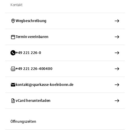
Kontakt
Wegbeschreibung
Termin vereinbaren
+
49
221
226-0
+
49
221
226-400400
kontakt@sparkasse-koelnbonn.de
vCard herunterladen
Öffnungszeiten