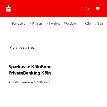
Suche
Navi
Standorte
Filialen
Nordrhein-Westfalen
Köln
Sparka
Zurück zur Liste
Sparkasse KölnBonn
PrivateBanking Köln
Adolf-Grimme-Allee 1, 50829 Köln