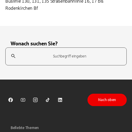
Buslinie 130, 131, 135 Straßenbahnlinie 16, 17 bis
Rodenkirchen Bf
Wonach suchen Sie?
Suchfeld
Tippen Sie, um nach Themen zu suchen. Verwenden Sie die Pfeil-T
Nach oben
Sparkasse auf Facebook
Sparkasse auf Youtube
Sparkasse auf Instagram
Sparkasse auf TikTok
Sparkasse auf LinkedIn
Beliebte Themen