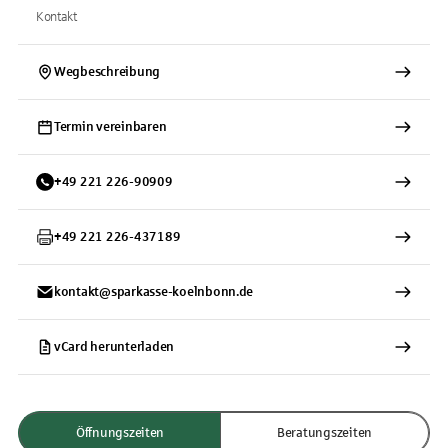
Kontakt
Wegbeschreibung
Termin vereinbaren
+
49
221
226-90909
+
49
221
226-437189
kontakt@sparkasse-koelnbonn.de
vCard herunterladen
Öffnungszeiten
Beratungszeiten