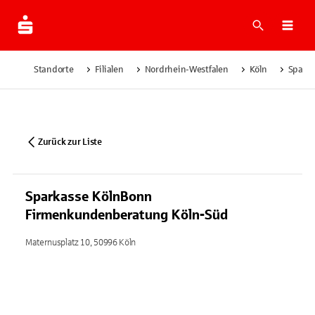
Suche
Navi
Standorte
Filialen
Nordrhein-Westfalen
Köln
Spark
Zurück zur Liste
Sparkasse KölnBonn
Firmenkundenberatung Köln-Süd
Maternusplatz 10, 50996 Köln