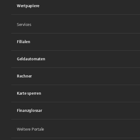
Wertpapiere
Services
Filialen
Geldautomaten
Rechner
Karte sperren
Finanzglossar
Weitere Portale