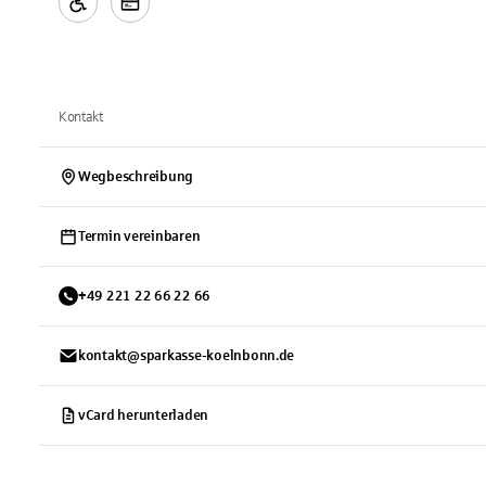
Kontakt
Wegbeschreibung
Termin vereinbaren
+
49
221
22 66 22 66
kontakt@sparkasse-koelnbonn.de
vCard herunterladen