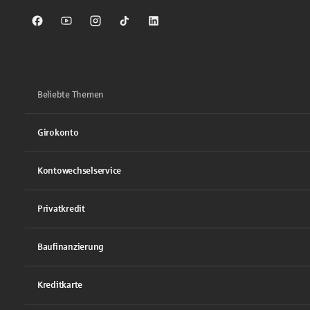
Sparkasse auf Facebook
Sparkasse auf Youtube
Sparkasse auf Instagram
Sparkasse auf TikTok
Sparkasse auf LinkedIn
Beliebte Themen
Girokonto
Kontowechselservice
Privatkredit
Baufinanzierung
Kreditkarte