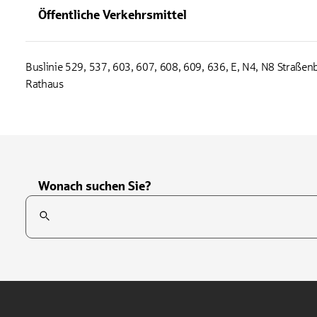
Öffentliche Verkehrsmittel
Buslinie 529, 537, 603, 607, 608, 609, 636, E, N4, N8 Straßenb
Rathaus
Wonach suchen Sie?
Suchfeld
Tippen Sie, um nach Themen zu suchen. Verwenden Sie die Pfei