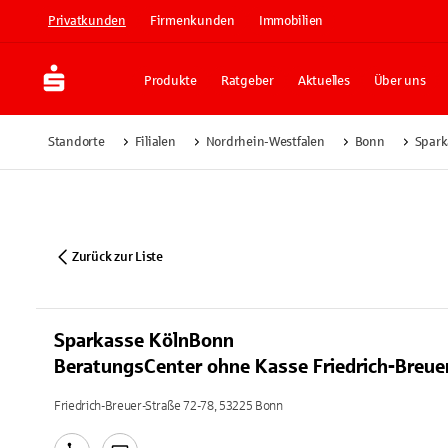
Privatkunden
Firmenkunden
Immobilien
Produkte
Ratgeber
Aktuelles
Über uns
Standorte
Filialen
Nordrhein-Westfalen
Bonn
Spark
Zurück zur Liste
Sparkasse KölnBonn
BeratungsCenter ohne Kasse Friedrich-Breue
Friedrich-Breuer-Straße 72-78, 53225 Bonn