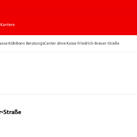
Karriere
asse KölnBonn BeratungsCenter ohne Kasse Friedrich-Breuer-Straße
r-Straße