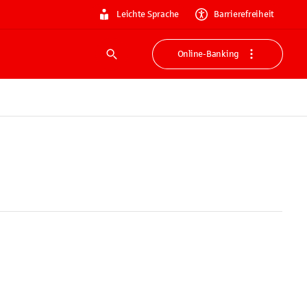
Leichte Sprache
Barrierefreiheit
Online-Banking
Suche