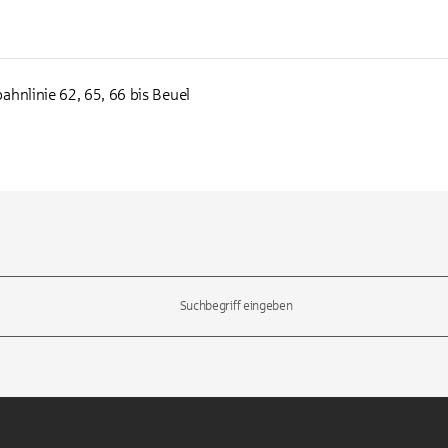
ahnlinie 62, 65, 66 bis Beuel
l-Tasten, um durch die Vorschläge zu navigieren und die Eingabetas