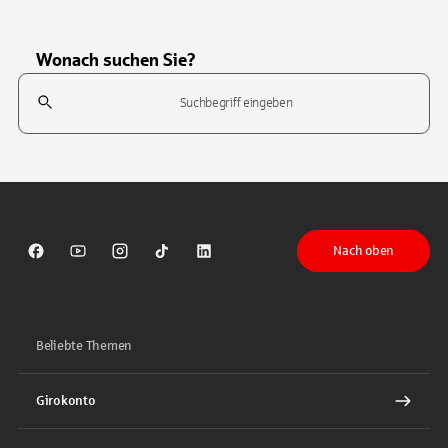
Wonach suchen Sie?
Suchfeld
Tippen Sie, um nach Themen zu suchen. Verwenden Sie die Pfeil-T
Nach oben
Sparkasse auf Facebook
Sparkasse auf Youtube
Sparkasse auf Instagram
Sparkasse auf TikTok
Sparkasse auf LinkedIn
Beliebte Themen
Girokonto