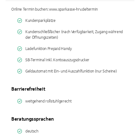
Online Termin buchen: www.sparkasse-hrv.de/termin
Kundenparkplätze
Kundenschließfächer (nach Verfügbarkeit, Zugang während
der Öffnungszeiten)
Ladefunktion Prepaid Handy
SB-Terminal inkl. Kontoauszugsdrucker
Geldautomat mit Ein- und Auszahlfunktion (nur Scheine)
Barrierefreiheit
weitgehend rollstuhlgerecht
Beratungssprachen
deutsch