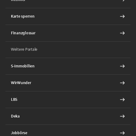
Karte sperren
Finanzglossar
Weitere Portale
S-Immobilien
WirWunder
LBS
Deka
Jobbörse