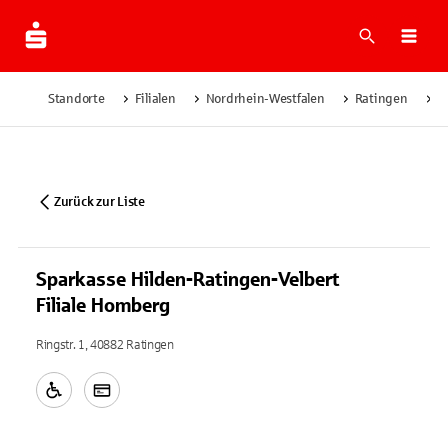
Suche
Navi
Standorte
Filialen
Nordrhein-Westfalen
Ratingen
S
Zurück zur Liste
Sparkasse Hilden-Ratingen-Velbert
Filiale Homberg
Ringstr. 1, 40882 Ratingen