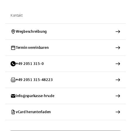
Kontakt
Wegbeschreibung
Termin vereinbaren
+
49
2051
315-0
+
49
2051
315-48223
info@sparkasse-hrv.de
vCard herunterladen